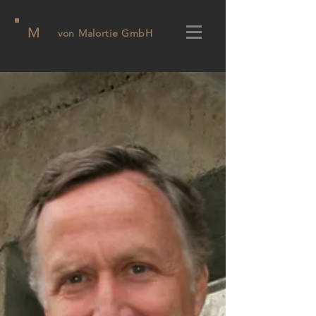
M
von Malortie GmbH