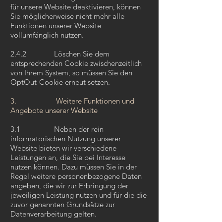
für unsere Website deaktivieren, können
Sie möglicherweise nicht mehr alle
Funktionen unserer Website
vollumfänglich nutzen.
2.4.2 Löschen Sie dem
entsprechenden Cookie zwischenzeitlich
von Ihrem System, so müssen Sie den
OptOut-Cookie erneut setzen.
3. Weitere Funktionen und
Angebote unserer Website
3.1 Neben der rein
informatorischen Nutzung unserer
Website bieten wir verschiedene
Leistungen an, die Sie bei Interesse
nutzen können. Dazu müssen Sie in der
Regel weitere personenbezogene Daten
angeben, die wir zur Erbringung der
jeweiligen Leistung nutzen und für die die
zuvor genannten Grundsätze zur
Datenverarbeitung gelten.