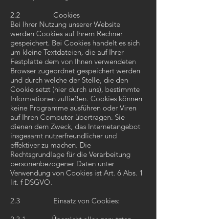
2.2 Cookies
Bei Ihrer Nutzung unserer Website
werden Cookies auf Ihrem Rechner
gespeichert. Bei Cookies handelt es sich
um kleine Textdateien, die auf Ihrer
Festplatte dem von Ihnen verwendeten
Browser zugeordnet gespeichert werden
und durch welche der Stelle, die den
Cookie setzt (hier durch uns), bestimmte
Informationen zufließen. Cookies können
keine Programme ausführen oder Viren
auf Ihren Computer übertragen. Sie
dienen dem Zweck, das Internetangebot
insgesamt nutzerfreundlicher und
effektiver zu machen. Die
Rechtsgrundlage für die Verarbeitung
personenbezogener Daten unter
Verwendung von Cookies ist Art. 6 Abs. 1
lit. f DSGVO.
2.3 Einsatz von Cookies: