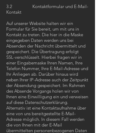
3.2 Kontaktformular und E-Mail-
Kontakt
Auf unserer Website halten wir ein
Formular für Sie bereit, um mit uns in
Kontakt zu treten. Die hier in die Maske
eingegeben Daten werden uns bei
Absenden der Nachricht übermittelt und
gespeichert. Die Übertragung erfolgt
SSL-verschlüsselt. Hierbei fragen wir in
einer Eingabemaske Ihren Namen, Ihre
Telefon Nummer, Ihre E-Mail-Adresse und
Ihr Anliegen ab. Darüber hinaus wird
neben Ihrer IP-Adresse auch der Zeitpunkt
der Absendung gespeichert. Im Rahmen
des Absende Vorgangs holen wir von
Ihnen eine Einwilligung ein und verweisen
auf diese Datenschutzerklärung.
Alternativ ist eine Kontaktaufnahme über
eine von uns bereitgestellte E-Mail-
Adresse möglich. In diesem Fall werden
die von Ihnen mit der E-Mail
übermittelten personenbezogenen Daten