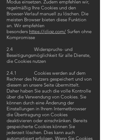
Modus einsetzen. Zudem empfehlen wir,
regelmäßig Ihre Cookies und den
Browser-Verlauf manuell zu löschen. Die
meisten Browser bieten diese Funktion
an. Wir empfehlen
besonders
https://cliqz.com/
Surfen ohne
Kompromisse
2.4 Widerspruchs- und
Beseitigungsmöglichkeit für alle Dienste,
die Cookies nutzen
2.4.1 Cookies werden auf dem
Rechner des Nutzers gespeichert und von
diesem an unsere Seite übermittelt.
Daher haben Sie auch die volle Kontrolle
über die Verwendung von Cookies. Sie
können durch eine Änderung der
Einstellungen in Ihrem Internetbrowser
die Übertragung von Cookies
deaktivieren oder einschränken. Bereits
gespeicherte Cookies können Sie
jederzeit löschen. Dies kann auch
automatisiert erfolgen. Wenn Sie Cookies