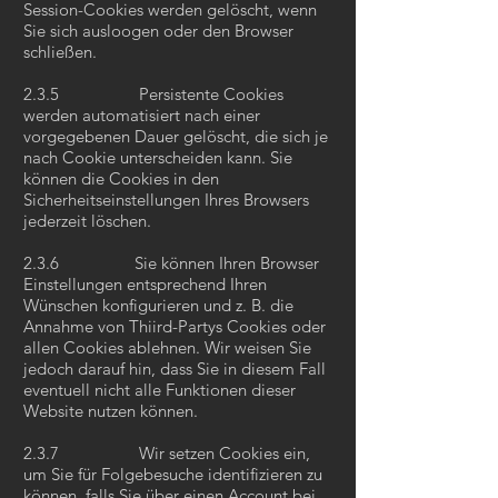
Session-Cookies werden gelöscht, wenn
Sie sich ausloogen oder den Browser
schließen.
2.3.5 Persistente Cookies
werden automatisiert nach einer
vorgegebenen Dauer gelöscht, die sich je
nach Cookie unterscheiden kann. Sie
können die Cookies in den
Sicherheitseinstellungen Ihres Browsers
jederzeit löschen.
2.3.6 Sie können Ihren Browser
Einstellungen entsprechend Ihren
Wünschen konfigurieren und z. B. die
Annahme von Thiird-Partys Cookies oder
allen Cookies ablehnen. Wir weisen Sie
jedoch darauf hin, dass Sie in diesem Fall
eventuell nicht alle Funktionen dieser
Website nutzen können.
2.3.7 Wir setzen Cookies ein,
um Sie für Folgebesuche identifizieren zu
können, falls Sie über einen Account bei