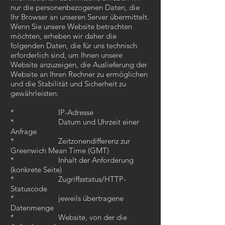
nur die personenbezogenen Daten, die
Ihr Browser an unseren Server übermittelt.
Wenn Sie unsere Website betrachten
möchten, erheben wir daher die
folgenden Daten, die für uns technisch
erforderlich sind, um Ihnen unsere
Website anzuzeigen, die Auslieferung der
Website an Ihren Rechner zu ermöglichen
und die Stabilität und Sicherheit zu
gewährleisten:
* IP-Adresse
* Datum und Uhrzeit einer
Anfrage
* Zeitzonendifferenz zur
Greenwich Mean Time (GMT)
* Inhalt der Anforderung
(konkrete Seite)
* Zugriffsstatus/HTTP-
Statuscode
* jeweils übertragene
Datenmenge
* Website, von der die