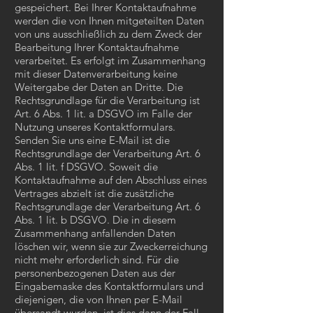
gespeichert. Bei Ihrer Kontaktaufnahme
werden die von Ihnen mitgeteilten Daten
von uns ausschließlich zu dem Zweck der
Bearbeitung Ihrer Kontaktaufnahme
verarbeitet. Es erfolgt im Zusammenhang
mit dieser Datenverarbeitung keine
Weitergabe der Daten an Dritte. Die
Rechtsgrundlage für die Verarbeitung ist
Art. 6 Abs. 1 lit. a DSGVO im Falle der
Nutzung unseres Kontaktformulars.
Senden Sie uns eine E-Mail ist die
Rechtsgrundlage der Verarbeitung Art. 6
Abs. 1 lit. f DSGVO. Soweit die
Kontaktaufnahme auf den Abschluss eines
Vertrages abzielt ist die zusätzliche
Rechtsgrundlage der Verarbeitung Art. 6
Abs. 1 lit. b DSGVO. Die in diesem
Zusammenhang anfallenden Daten
löschen wir, wenn sie zur Zweckerreichung
nicht mehr erforderlich sind. Für die
personenbezogenen Daten aus der
Eingabemaske des Kontaktformulars und
diejenigen, die von Ihnen per E-Mail
übersandt wurden, ist dies dann der Fall,