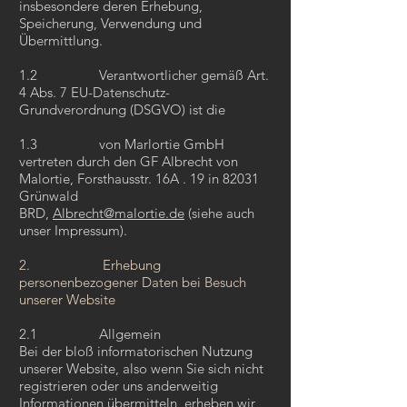
insbesondere deren Erhebung,
Speicherung, Verwendung und
Übermittlung.
1.2 Verantwortlicher gemäß Art.
4 Abs. 7 EU-Datenschutz-
Grundverordnung (DSGVO) ist die
1.3 von Marlortie GmbH
vertreten durch den GF Albrecht von
Malortie, Forsthausstr. 16A . 19 in 82031
Grünwald
BRD,
Albrecht@malortie.de
(siehe auch
unser Impressum).
2. Erhebung
personenbezogener Daten bei Besuch
unserer Website
2.1 Allgemein
Bei der bloß informatorischen Nutzung
unserer Website, also wenn Sie sich nicht
registrieren oder uns anderweitig
Informationen übermitteln, erheben wir