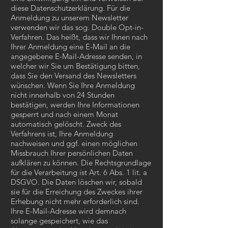
diese Datenschutzerklärung. Für die
Anmeldung zu unserem Newsletter
verwenden wir das sog. Double Opt-in-
Verfahren. Das heißt, dass wir Ihnen nach
Ihrer Anmeldung eine E-Mail an die
angegebene E-Mail-Adresse senden, in
welcher wir Sie um Bestätigung bitten,
dass Sie den Versand des Newsletters
wünschen. Wenn Sie Ihre Anmeldung
nicht innerhalb von 24 Stunden
bestätigen, werden Ihre Informationen
gesperrt und nach einem Monat
automatisch gelöscht. Zweck des
Verfahrens ist, Ihre Anmeldung
nachweisen und ggf. einen möglichen
Missbrauch Ihrer persönlichen Daten
aufklären zu können. Die Rechtsgrundlage
für die Verarbeitung ist Art. 6 Abs. 1 lit. a
DSGVO. Die Daten löschen wir, sobald
sie für die Erreichung des Zweckes ihrer
Erhebung nicht mehr erforderlich sind.
Ihre E-Mail-Adresse wird demnach
solange gespeichert, wie das