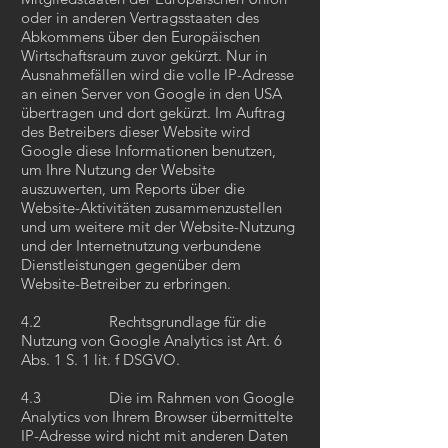
oder in anderen Vertragsstaaten des
Abkommens über den Europäischen
Wirtschaftsraum zuvor gekürzt. Nur in
Ausnahmefällen wird die volle IP-Adresse
an einen Server von Google in den USA
übertragen und dort gekürzt. Im Auftrag
des Betreibers dieser Website wird
Google diese Informationen benutzen,
um Ihre Nutzung der Website
auszuwerten, um Reports über die
Website-Aktivitäten zusammenzustellen
und um weitere mit der Website-Nutzung
und der Internetnutzung verbundene
Dienstleistungen gegenüber dem
Website-Betreiber zu erbringen.
4.2 Rechtsgrundlage für die
Nutzung von Google Analytics ist Art. 6
Abs. 1 S. 1 lit. f DSGVO.
4.3 Die im Rahmen von Google
Analytics von Ihrem Browser übermittelte
IP-Adresse wird nicht mit anderen Daten