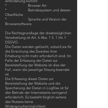
Anforderung kommt
* Browser Art
* Betriebssystem und dessen
Oberfläche
* Sprache und Version der
Browsersoftware.
Die Rechtsgrundlage der diesbezüglichen
Verarbeitung ist Art. 6 Abs. 1 S. 1 litt. f
DSGVO.
Die Daten werden gelöscht, sobald sie für
die Erreichung des Zweckes ihrer
Erhebung nicht mehr erforderlich sind. Im
Falle der Erfassung der Daten zur
Bereitstellung der Website ist dies der
Fall, wenn die jeweilige Sitzung beendet
ist.
Die Erfassung dieser Daten zur
Bereitstellung der Website und die
Speicherung der Daten in Logfiles ist für
den Betrieb der Internetseite zwingend
erforderlich. Es besteht folglich seitens
des Nutzers keine
Widerspruchsmöglichkeit.