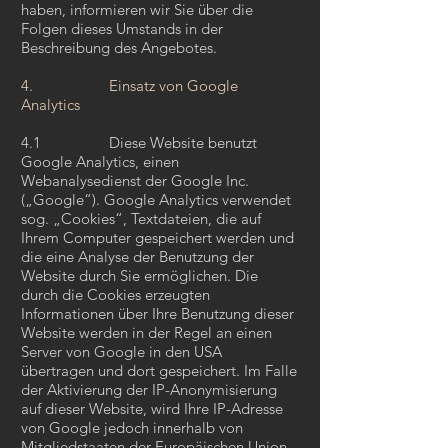
haben, informieren wir Sie über die
Folgen dieses Umstands in der
Beschreibung des Angebotes.
4. Einsatz von Google
Analytics
4.1 Diese Website benutzt
Google Analytics, einen
Webanalysedienst der Google Inc.
(„Google“). Google Analytics verwendet
sog. „Cookies“, Textdateien, die auf
Ihrem Computer gespeichert werden und
die eine Analyse der Benutzung der
Website durch Sie ermöglichen. Die
durch die Cookies erzeugten
Informationen über Ihre Benutzung dieser
Website werden in der Regel an einen
Server von Google in den USA
übertragen und dort gespeichert. Im Falle
der Aktivierung der IP-Anonymisierung
auf dieser Website, wird Ihre IP-Adresse
von Google jedoch innerhalb von
Mitgliedstaaten der Europäischen Union