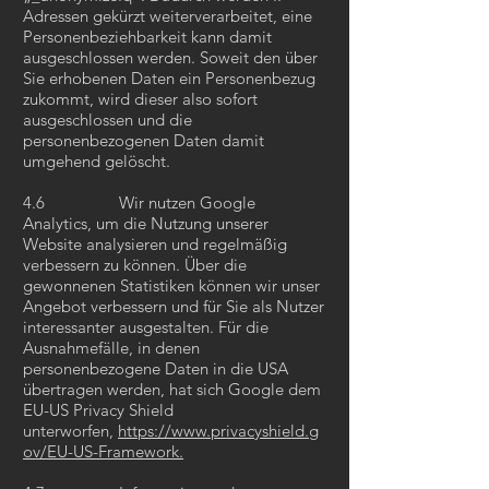
Adressen gekürzt weiterverarbeitet, eine
Personenbeziehbarkeit kann damit
ausgeschlossen werden. Soweit den über
Sie erhobenen Daten ein Personenbezug
zukommt, wird dieser also sofort
ausgeschlossen und die
personenbezogenen Daten damit
umgehend gelöscht.
4.6 Wir nutzen Google
Analytics, um die Nutzung unserer
Website analysieren und regelmäßig
verbessern zu können. Über die
gewonnenen Statistiken können wir unser
Angebot verbessern und für Sie als Nutzer
interessanter ausgestalten. Für die
Ausnahmefälle, in denen
personenbezogene Daten in die USA
übertragen werden, hat sich Google dem
EU-US Privacy Shield
unterworfen,
https://www.privacyshield.g
ov/EU-US-Framework.