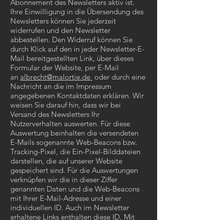
Abonnement des Newsletters aktiv ist.
Ihre Einwilligung in die Übersendung des
Newsletters können Sie jederzeit
widerrufen und den Newsletter
abbestellen. Den Widerruf können Sie
durch Klick auf den in jeder Newsletter-E-
Mail bereitgestellten Link, über dieses
Formular der Website, per E-Mail
an
albrecht@malortie.de
oder durch eine
Nachricht an die im Impressum
angegebenen Kontaktdaten erklären. Wir
weisen Sie darauf hin, dass wir bei
Versand des Newsletters Ihr
Nutzerverhalten auswerten. Für diese
Auswertung beinhalten die versendeten
E-Mails sogenannte Web-Beacons bzw.
Tracking-Pixel, die Ein-Pixel-Bilddateien
darstellen, die auf unserer Website
gespeichert sind. Für die Auswertungen
verknüpfen wir die in dieser Ziffer
genannten Daten und die Web-Beacons
mit Ihrer E-Mail-Adresse und einer
individuellen ID. Auch im Newsletter
erhaltene Links enthalten diese ID. Mit