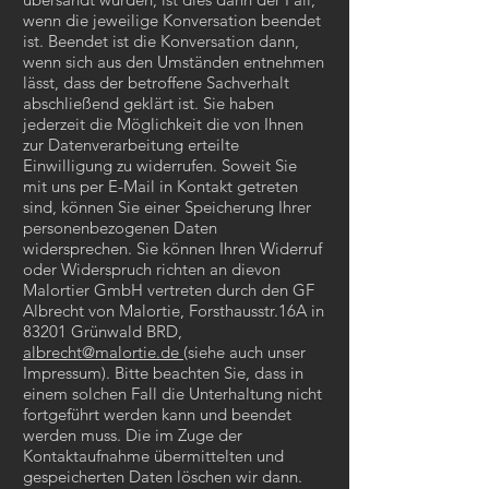
wenn die jeweilige Konversation beendet
ist. Beendet ist die Konversation dann,
wenn sich aus den Umständen entnehmen
lässt, dass der betroffene Sachverhalt
abschließend geklärt ist. Sie haben
jederzeit die Möglichkeit die von Ihnen
zur Datenverarbeitung erteilte
Einwilligung zu widerrufen. Soweit Sie
mit uns per E-Mail in Kontakt getreten
sind, können Sie einer Speicherung Ihrer
personenbezogenen Daten
widersprechen. Sie können Ihren Widerruf
oder Widerspruch richten an dievon
Malortier GmbH vertreten durch den GF
Albrecht von Malortie, Forsthausstr.16A in
83201 Grünwald BRD,
albrecht@malortie.de
(siehe auch unser
Impressum). Bitte beachten Sie, dass in
einem solchen Fall die Unterhaltung nicht
fortgeführt werden kann und beendet
werden muss. Die im Zuge der
Kontaktaufnahme übermittelten und
gespeicherten Daten löschen wir dann.