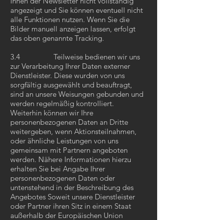
Ihnen der Newsletter nicht vollständig
angezeigt und Sie können eventuell nicht
alle Funktionen nutzen. Wenn Sie die
Bilder manuell anzeigen lassen, erfolgt
das oben genannte Tracking.
3.4 Teilweise bedienen wir uns
zur Verarbeitung Ihrer Daten externer
Dienstleister. Diese wurden von uns
sorgfältig ausgewählt und beauftragt,
sind an unsere Weisungen gebunden und
werden regelmäßig kontrolliert.
Weiterhin können wir Ihre
personenbezogenen Daten an Dritte
weitergeben, wenn Aktionsteilnahmen,
oder ähnliche Leistungen von uns
gemeinsam mit Partnern angeboten
werden. Nähere Informationen hierzu
erhalten Sie bei Angabe Ihrer
personenbezogenen Daten oder
untenstehend in der Beschreibung des
Angebotes Soweit unsere Dienstleister
oder Partner ihren Sitz in einem Staat
außerhalb der Europäischen Union