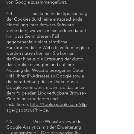
von Google zusammengeführt.
4.4 Sie können die Speicherung
der Cookies durch eine entsprechende
Einstellung Ihrer Browser-Software
verhindern; wir weisen Sie jedoch darauf
hin, dass Sie in diesem Fall
gegebenenfalls nicht sämtliche
Funktionen dieser Website vollumfänglich
werden nutzen können. Sie können
darüber hinaus die Erfassung der durch
das Cookie erzeugten und auf Ihre
Nutzung der Website bezogenen Daten
(inkl. Ihrer IP-Adresse) an Google sowie
die Verarbeitung dieser Daten durch
Google verhindern, indem sie das unter
dem folgenden Link verfügbare Browser-
Plug-in herunterladen und
installieren:
http://tools.google.com/dlp
age/gaoptout?hl=de.
4.5 Diese Website verwendet
Google Analytics mit der Erweiterung
„_anonymizeIq“. Dadurch werden IP-