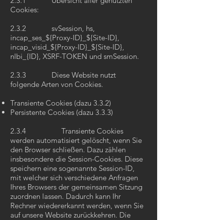
2.3.1 Übersicht aller genutzten
Cookies:
2.3.2 svSession, hs,
incap_ses_${Proxy-ID}_${Site-ID},
incap_visid_${Proxy-ID}_${Site-ID},
nlbi_{ID}, XSRF-TOKEN und smSession.
2.3.3 Diese Website nutzt
folgende Arten von Cookies.
Transiente Cookies (dazu 3.3.2)
Persistente Cookies (dazu 3.3.3)
2.3.4 Transiente Cookies
werden automatisiert gelöscht, wenn Sie
den Browser schließen. Dazu zählen
insbesondere die Session-Cookies. Diese
speichern eine sogenannte Session-ID,
mit welcher sich verschiedene Anfragen
Ihres Browsers der gemeinsamen Sitzung
zuordnen lassen. Dadurch kann Ihr
Rechner wiedererkannt werden, wenn Sie
auf unsere Website zurückkehren. Die