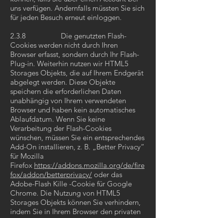
uns verfügen. Andernfalls müssten Sie sich
für jeden Besuch erneut einloggen.
2.3.8 Die genutzten Flash-
Cookies werden nicht durch Ihren
Browser erfasst, sondern durch Ihr Flash-
Plug-in. Weiterhin nutzen wir HTML5
Storages Objekts, die auf Ihrem Endgerät
abgelegt werden. Diese Objekte
speichern die erforderlichen Daten
unabhängig von Ihrem verwendeten
Browser und haben kein automatisches
Ablaufdatum. Wenn Sie keine
Verarbeitung der Flash-Cookies
wünschen, müssen Sie ein entsprechendes
Add-On installieren, z. B. „Better Privacy“
für Mozilla
Firefox
https://addons.mozilla.org/de/fire
fox/addon/betterprivacy/
oder das
Adobe-Flash Kille -Cookie für Google
Chrome. Die Nutzung von HTML5
Storages Objekts können Sie verhindern,
indem Sie in Ihrem Browser den privaten