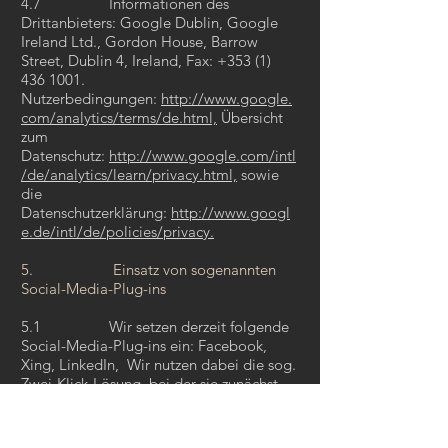
4.7 Informationen des
Drittanbieters: Google Dublin, Google
Ireland Ltd., Gordon House, Barrow
Street, Dublin 4, Ireland, Fax:
+353 (1)
436 1001
.
Nutzerbedingungen:
http://www.google.
com/analytics/terms/de.html,
Übersicht
zum
Datenschutz:
http://www.google.com/intl
/de/analytics/learn/privacy.html,
sowie
die
Datenschutzerklärung:
http://www.googl
e.de/intl/de/policies/privacy.
5. Einsatz von sogenannten
Social-Media-Plug-ins
5.1 Wir setzen derzeit folgende
Social-Media-Plug-ins ein: Facebook,
Xing, LinkedIn, Wir nutzen dabei die sog.
Zwei-Klick-Lösung, bei der sie zunächst
einwilligen müssen. Das heißt, wenn Sie
unsere Seite besuchen, werden zunächst
grundsätzlich keine personenbezogenen