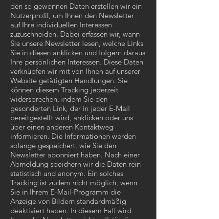
den so gewonnen Daten erstellen wir ein
Nutzerprofil, um Ihnen den Newsletter
auf Ihre individuellen Interessen
zuzuschneiden. Dabei erfassen wir, wann
Sie unsere Newsletter lesen, welche Links
Sie in diesen anklicken und folgern daraus
Ihre persönlichen Interessen. Diese Daten
verknüpfen wir mit von Ihnen auf unserer
Website getätigten Handlungen. Sie
können diesem Tracking jederzeit
widersprechen, indem Sie den
gesonderten Link, der in jeder E-Mail
bereitgestellt wird, anklicken oder uns
über einen anderen Kontaktweg
informieren. Die Informationen werden
solange gespeichert, wie Sie den
Newsletter abonniert haben. Nach einer
Abmeldung speichern wir die Daten rein
statistisch und anonym. Ein solches
Tracking ist zudem nicht möglich, wenn
Sie in Ihrem E-Mail-Programm die
Anzeige von Bildern standardmäßig
deaktiviert haben. In diesem Fall wird