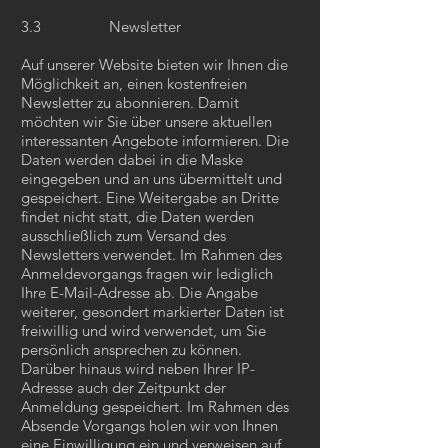
3.3 Newsletter
Auf unserer Website bieten wir Ihnen die
Möglichkeit an, einen kostenfreien
Newsletter zu abonnieren. Damit
möchten wir Sie über unsere aktuellen
interessanten Angebote informieren. Die
Daten werden dabei in die Maske
eingegeben und an uns übermittelt und
gespeichert. Eine Weitergabe an Dritte
findet nicht statt, die Daten werden
ausschließlich zum Versand des
Newsletters verwendet. Im Rahmen des
Anmeldevorgangs fragen wir lediglich
Ihre E-Mail-Adresse ab. Die Angabe
weiterer, gesondert markierter Daten ist
freiwillig und wird verwendet, um Sie
persönlich ansprechen zu können.
Darüber hinaus wird neben Ihrer IP-
Adresse auch der Zeitpunkt der
Anmeldung gespeichert. Im Rahmen des
Absende Vorgangs holen wir von Ihnen
eine Einwilligung ein und verweisen auf