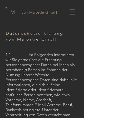
M
von Malortie GmbH
Datenschutzerklärung
von Malortie GmbH
1.1 Im Folgenden informieren
wir Sie gerne über die Erhebung
personenbezogener Daten bei Ihnen als
betroffene(r) Person im Rahmen der
Nutzung unserer Website.
Personenbezogene Daten sind dabei alle
Informationen, die sich auf eine
identifizierte oder identifizierbare
natürliche Person beziehen, wie etwa
Vorname, Name, Anschrift,
Telefonnummer, E-Mail-Adresse, Beruf,
Bankverbindung etc. Unter der
Verarbeitung von Daten versteht man