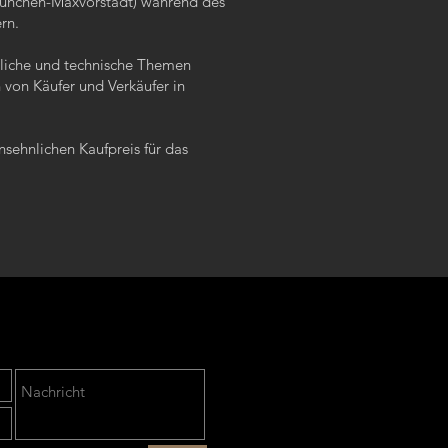
München-Maxvorstadt) während des
rn.
liche und technische Themen
 von Käufer und Verkäufer in
nsehnlichen Kaufpreis für das