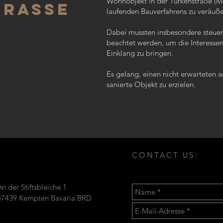
Wohnobjekt in der Türkenstraße (
trASSE
laufenden Bauverfahrens zu veräuße
Dabei mussten insbesondere steuer
beachtet werden, um die Interessen
Einklang zu bringen.
Es gelang, einen nicht erwarteten a
sanierte Objekt zu erzielen.
CONTACT US:
An der Stiftsbleiche 1
87439 Kempten Bavaria BRD