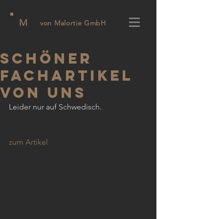
M
von Malortie GmbH
Schöner
Fachartikel
von uns
Leider nur auf Schwedisch.
zum Artikel